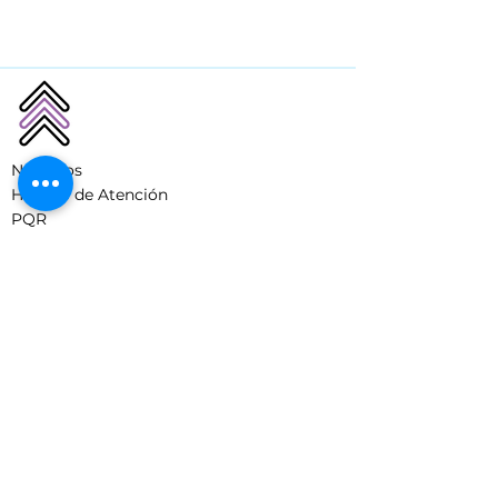
Nosotros
Horario de Atención
PQR
Condiciones del servicio
Uso de Marca
Soporte
Preguntas Frecuentes
©®™ Copyright - Imagenes privadas, prohibido su
uso sin autorización.