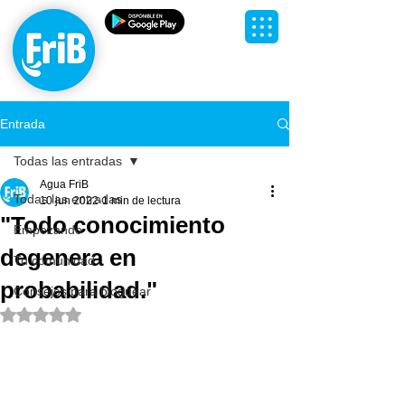
Agua
Personalizada,
Agua FriB
Entrada
Todas las entradas
Agua FriB
Todas las entradas
10 jun 2022
1 min de lectura
"Todo conocimiento
Empezando
degenera en
Tu comunidad
probabilidad."
Consejos para bloguear
Obtuvo NaN de 5 estrellas.